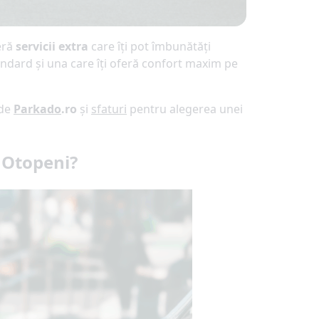
feră
servicii extra
care îți pot îmbunătăți
andard și una care îți oferă confort maxim pe
 de
Parkado
.ro
și
sfaturi
pentru alegerea unei
l Otopeni?