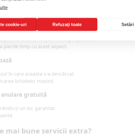
aproximativ 5 minute
.
ulte
te cookie-uri
Refuzați toate
Setări
ă și interioară
a mașinii în timpul parcării.
 a pierde timp cu acest aspect.
 bază
zul în care aceasta s-a descărcat.
icarea lichidelor mașinii.
i anulare gratuită
urându-ți un loc garantat.
nainte.
e mai bune servicii extra?