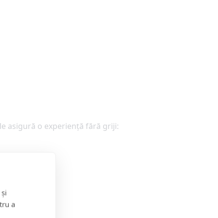
 le asigură o experiență fără griji:
 și
tru a