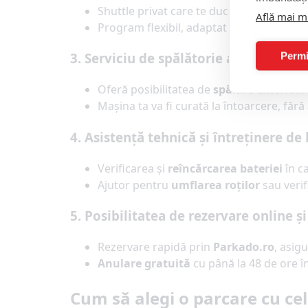
Shuttle privat care te duce la terminal în
Află mai m
Program flexibil, adaptat orelor de zbor.
Permi
3. Serviciu de spălătorie auto
Oferă posibilitatea de
spălare exterioar
Mașina ta va fi curată la întoarcere, fără
4. Asistență tehnică și întreținere de
Verificarea și
reîncărcarea bateriei
în ca
Ajutor pentru
umflarea roților
sau verif
5. Posibilitatea de rezervare online ș
Rezervare rapidă prin
Parkado.ro
, asig
Anulare gratuită
cu până la 48 de ore î
Cum să alegi o parcare cu cel