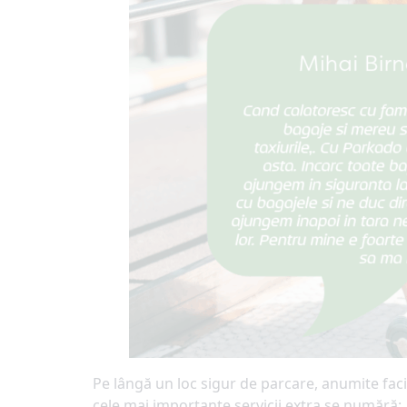
Pe lângă un loc sigur de parcare, anumite faci
cele mai importante servicii extra se numără: