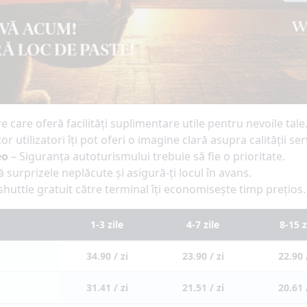
 care oferă facilități suplimentare utile pentru nevoile tale
or utilizatori îți pot oferi o imagine clară asupra calității serv
eo
– Siguranța autoturismului trebuie să fie o prioritate.
ă surprizele neplăcute și asigură-ți locul în avans.
huttle gratuit către terminal îți economisește timp prețios.
1-3 zile
4-7 zile
8-15 z
34.90 / zi
23.90 / zi
22.90 
31.41 / zi
21.51 / zi
20.61 