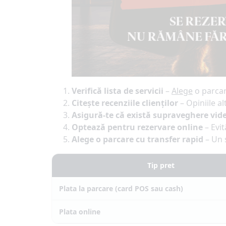
Verifică lista de servicii
–
Alege
o parcare
Citește recenziile clienților
– Opiniile alt
Asigură-te că există supraveghere vid
Optează pentru rezervare online
– Evit
Alege o parcare cu transfer rapid
– Un s
Tip pret
Plata la parcare (card POS sau cash)
Plata online