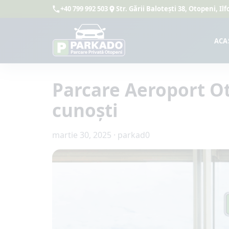
+40 799 992 503
Str. Gării Balotești 38, Otopeni, I
ACA
Parcare Aeroport Oto
cunoști
martie 30, 2025
·
parkad0