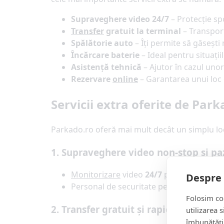
Supraveghere video 24/7
– Protecție spo
Transfer
gratuit la terminal
– Transport
Spălătorie auto
– Îți permite să găsești
Încărcare baterie
– Ideal pentru situații
Asistență tehnică
– Ajutor în cazul un
Rezervare
online
– Garantarea unui loc 
Servicii extra oferite de Par
Parkado.ro oferă mai mult decât un simplu loc
1. Supraveghere video non-stop și p
Monitorizare
video
24/7
pentru siguranț
Despre 
Personal de securitate pentru protecție
Folosim coo
2. Transfer gratuit și rapid la termina
utilizarea 
îmbunătăți