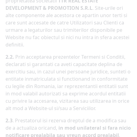
proprietatea societatii
TTR REAL ESTATE
DEVELOPMENT & PROMOTION S.R.L
. Site-urile ori
alte componente ale acestora ce apartin unor terti si
care sunt accesate de catre Utilizatori sau Clienti ca
urmare a legaturilor sau trimiterilor disponibile pe
Website nu fac obiectul si nici nu intra in sfera acestei
definitii.
2.2.
Prin acceptarea prezentelor Termeni si Conditii,
declarati si garantati ca aveti capacitate deplina de
exercitiu sau, in cazul unei persoane juridice, sunteti o
entitate inmatriculata si functionand in conformitate
cu legile din Romania, iar reprezentantii entitatii sunt
in mod valabil autorizati sa exprime acordul entitatii
cu privire la accesarea, vizitarea sau utilizarea in orice
alt mod a Website-ul si/sau a Serviciilor.
2.3
. Prestatorul isi rezerva dreptul de a modifica sau
de a actualiza oricand,
in mod unilateral si fara nicio
notificare prealabila sau vreun acord prealabil
,