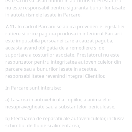
este sa nu va lasati bunuri in autoturism. Prestatorul
nu este responsabil pentru siguranta bunurilor lasate
in autoturismele lasate in Parcare.
7.11.
In cadrul Parcarii se aplica prevederile legislatiei
rutiere si orice paguba produsa in interiorul Parcarii
este imputabila persoanei care a cauzat paguba,
aceasta avand obligatia de a remediere si de
suportare a costurilor asociate. Prestatorul nu este
raspunzator pentru integritatea autovehiculelor din
parcare sau a bunurilor lasate in acestea,
responsabilitatea revenind integral Clientilor.
In Parcare sunt interzise:
a) Lasarea in autovehicul a copiilor, a animalelor
nesupravegheate sau a substantelor periculoase;
b) Efectuarea de reparatii ale autovehiculelor, inclusiv
schimbul de fluide si alimentarea;