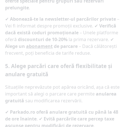
oferte speciale pentru grupuri sau rezervări
prelungite
.
✔
Abonează-te la newsletter-ul parcărilor private
–
Vei fi informat despre promoții exclusive. ✔
Verifică
dacă există coduri promoționale
– Unele platforme
oferă
discounturi de 10-20%
la prima rezervare. ✔
Alege un
abonament
de parcare
– Dacă călătorești
frecvent, poți beneficia de tarife reduse.
5. Alege parcări care oferă flexibilitate și
anulare gratuită
Situațiile neprevăzute pot apărea oricând, așa că este
important să alegi o parcare care permite
anularea
gratuită
sau modificarea rezervării.
✔
Parkado.ro oferă anulare gratuită cu până la 48
de ore înainte
. ✔
Evită parcările care percep taxe
ascunse pentru modificări de rezervare
.