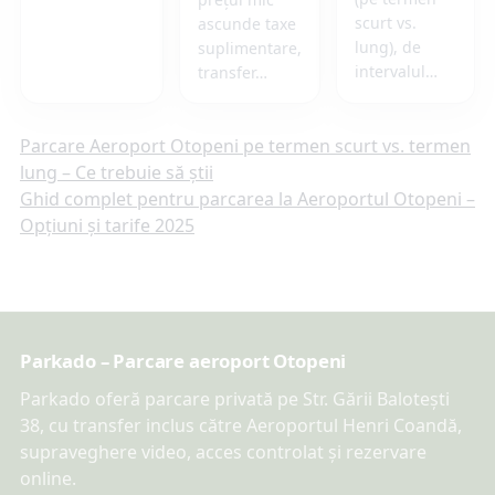
scurt vs.
ascunde taxe
lung), de
suplimentare,
intervalul…
transfer…
Navigare
Parcare Aeroport Otopeni pe termen scurt vs. termen
lung – Ce trebuie să știi
în
Ghid complet pentru parcarea la Aeroportul Otopeni –
Opțiuni și tarife 2025
articole
Parkado – Parcare aeroport Otopeni
Parkado oferă parcare privată pe Str. Gării Balotești
38, cu transfer inclus către Aeroportul Henri Coandă,
supraveghere video, acces controlat și rezervare
online.