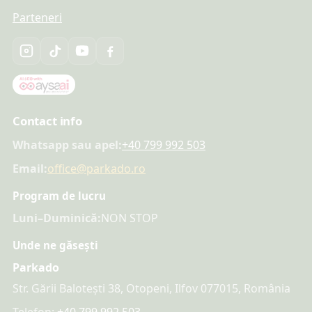
Parteneri
Contact info
Whatsapp sau apel:
+40 799 992 503
Email:
office@parkado.ro
Program de lucru
Luni–Duminică:
NON STOP
Unde ne găsești
Parkado
Str. Gării Balotești 38, Otopeni, Ilfov 077015, România
Telefon:
+40 799 992 503