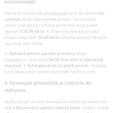
economisești
Parcările oficiale ale
aeroportului
sunt de obicei
mai
scumpe
decât alternativele private. De exemplu,
costul unei parcări oficiale pe termen lung poate
ajunge la
50-70 lei/zi
, în timp ce o parcare privată
poate costa doar
30-40 lei/zi
, oferind aceleași facilități
sau chiar mai multe.
✔
Optează pentru parcări private
precum
Parkado
.ro, care oferă
tarife mai mici și siguranță
maximă
. ✔
Evită parcările cu plată pe oră
– Acestea
sunt ideale doar pentru staționări foarte scurte.
4. Folosește promoțiile și codurile de
reducere
Multe parcări private lansează promoții sezoniere sau
oferă
discounturi pentru clienții fideli
. Uneori, există