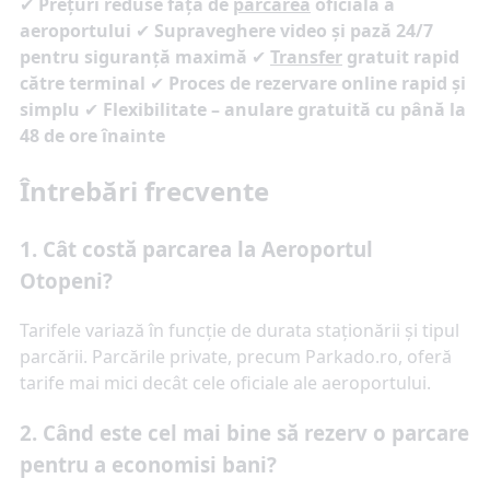
✔
Prețuri reduse față de
parcarea
oficială a
aeroportului
✔
Supraveghere video și pază 24/7
pentru siguranță maximă
✔
Transfer
gratuit rapid
către terminal
✔
Proces de rezervare online rapid și
simplu
✔
Flexibilitate – anulare gratuită cu până la
48 de ore înainte
Întrebări frecvente
1. Cât costă parcarea la Aeroportul
Otopeni?
Tarifele variază în funcție de durata staționării și tipul
parcării. Parcările private, precum Parkado.ro, oferă
tarife mai mici decât cele oficiale ale aeroportului.
2. Când este cel mai bine să rezerv o parcare
pentru a economisi bani?