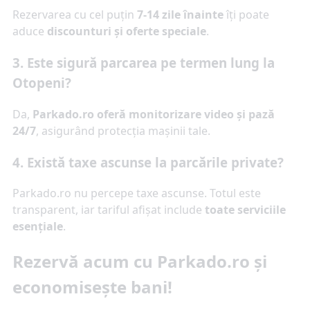
Rezervarea cu cel puțin
7-14 zile înainte
îți poate
aduce
discounturi și oferte speciale
.
3. Este sigură parcarea pe termen lung la
Otopeni?
Da,
Parkado.ro oferă monitorizare video și pază
24/7
, asigurând protecția mașinii tale.
4. Există taxe ascunse la parcările private?
Parkado.ro nu percepe taxe ascunse. Totul este
transparent, iar tariful afișat include
toate serviciile
esențiale
.
Rezervă acum cu Parkado.ro și
economisește bani!