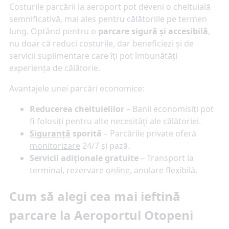
Costurile parcării la aeroport pot deveni o cheltuială
semnificativă, mai ales pentru călătoriile pe termen
lung. Optând pentru o
parcare
sigură
și accesibilă
,
nu doar că reduci costurile, dar beneficiezi și de
servicii suplimentare care îți pot îmbunătăți
experiența de călătorie.
Avantajele unei parcări economice:
Reducerea cheltuielilor
– Banii economisiți pot
fi folosiți pentru alte necesități ale călătoriei.
Siguranță
sporită
– Parcările private oferă
monitorizare
24/7 și pază.
Servicii adiționale gratuite
– Transport la
terminal, rezervare
online
, anulare flexibilă.
Cum să alegi cea mai ieftină
parcare la Aeroportul Otopeni