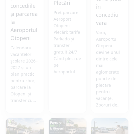
Plecări
concediile
în
Preț parcare
și parcarea
concediu
Aeroport
la
vara
Otopeni
Aeroportul
Plecări: tarife
Vara,
Otopeni
Parkado și
Aeroportul
transfer
Otopeni
Calendarul
gratuit 24/7
devine unul
vacanțelor
Când pleci de
dintre cele
școlare 2026–
pe
mai
2027 și un
Aeroportul…
aglomerate
plan practic
puncte de
pentru zbor,
plecare
parcare la
pentru
Otopeni și
vacanțe.
transfer cu…
Zboruri de…