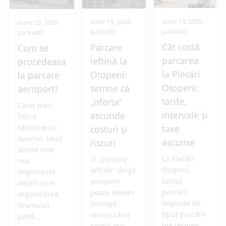
iunie 13, 2026
·
iunie 15, 2026
·
iunie 23, 2026
·
parkad0
parkad0
parkad0
Cât costă
Parcare
Cum se
parcarea
ieftină la
procedeaza
la Plecări
Otopeni:
la parcare
Otopeni:
semne că
aeroport?
tarife,
„oferta”
Când pleci
intervale și
ascunde
într-o
taxe
călătorie cu
costuri și
avionul, unul
ascunse
riscuri
dintre cele
La Plecări
O „parcare
mai
Otopeni,
ieftină” lângă
importante
costul
aeroport
detalii este
parcării
poate deveni
organizarea
depinde de
scumpă
drumului
tipul parcării
atunci când
până…
(pe termen
prețul mic