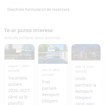
Deschide formularul de rezervare
Te-ar putea interesa
Articole similare, alese automat.
august 1, 2026
·
iulie 14, 2026
·
iulie 27, 2026
·
parkad0
parkad0
parkad0
Vacanțele
Unde
Preț
școlare
parchezi la
parcare
2026–2027:
Aeroport
Aeroport
când să îți
Otopeni
Otopeni
planifici
când pleci