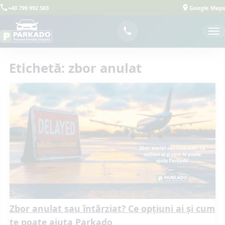
+40 799 992 503
Google Maps
Etichetă:
zbor anulat
Zbor anulat sau întârziat? Ce opțiuni ai și cum
te poate ajuta Parkado