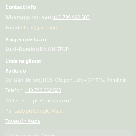
Contact info
Whatsapp sau apel:
+40 799 992 503
Email:
office@parkado.ro
Program de lucru
Luni–Duminică:
NON STOP
Unde ne găsești
Parkado
Str. Gării Balotești 38, Otopeni, Ilfov 077015, România
Telefon:
+40 799 992 503
Website:
https://parkado.ro/
Parkado pe Google Maps
Traseu în Waze
Vezi recenziile Google