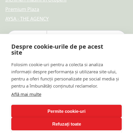
Premium Plaza
AYSA - THE AGENCY
Despre cookie-urile de pe acest
site
Folosim cookie-uri pentru a colecta si analiza
informații despre performanța și utilizarea site-ului,
pentru a oferi funcții personalizate pe social media și
pentru a îmbunătăți conținutul reclamelor.
Află mai multe
Plăți online sigure
Permite cookie-uri
Refuzați toate