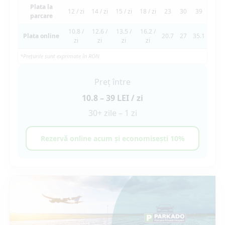
Plata la
12 / zi
14 / zi
15 / zi
18 / zi
23
30
39
parcare
10.8 /
12.6 /
13.5 /
16.2 /
Plata online
20.7
27
35.1
zi
zi
zi
zi
*Prețurile sunt exprimate în RON
Preț între
10.8 – 39 LEI / zi
30+ zile – 1 zi
Rezervă online acum și economisești 10%