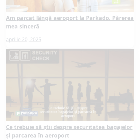
Am parcat lângă aeroport la Parkado. Părerea
mea sinceră
aprilie 20, 2025
Ce trebuie să știi despre securitatea bagajelor
și parcarea în aeroport