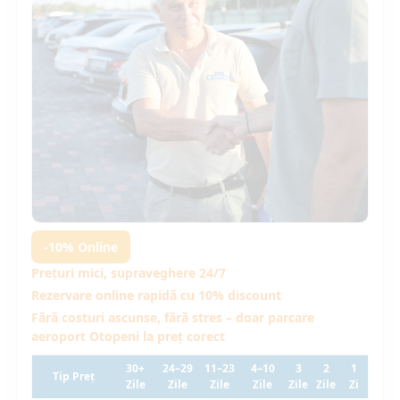
-10% Online
Prețuri mici, supraveghere 24/7
Rezervare online rapidă cu 10% discount
Fără costuri ascunse, fără stres – doar parcare
aeroport Otopeni la preț corect
30+
24–29
11–23
4–10
3
2
1
Tip Preț
Zile
Zile
Zile
Zile
Zile
Zile
Zi