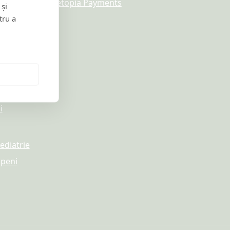
 și
itate
tru a
i
aps
i
ediatrie
openi