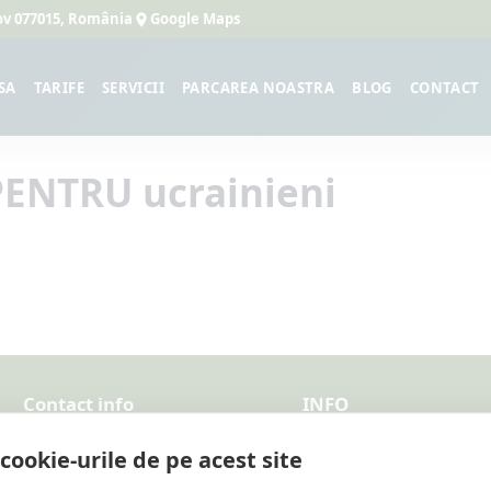
lfov 077015, România
Google Maps
SA
TARIFE
SERVICII
PARCAREA NOASTRA
BLOG
CONTACT
ENTRU ucrainieni
Contact info
INFO
Whatsapp sau apel:
Despre noi
cookie-urile de pe acest site
+40 799 992 503
Termeni si conditii par