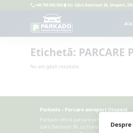
+40 799 992 503
Str. Gării Balotești 38, Otopeni, I
ACA
Etichetă:
PARCARE P
Nu am găsit rezultate.
Parkado – Parcare aeroport Otopeni
Parkado oferă parcare privată pe Str.
Despre 
Gării Balotești 38, cu transfer inclus către