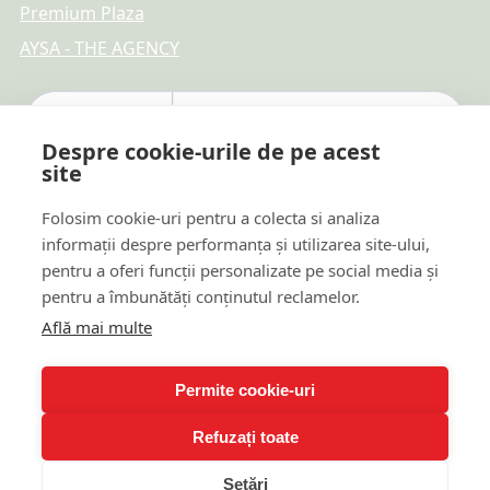
Premium Plaza
AYSA - THE AGENCY
Despre cookie-urile de pe acest
site
Folosim cookie-uri pentru a colecta si analiza
informații despre performanța și utilizarea site-ului,
pentru a oferi funcții personalizate pe social media și
pentru a îmbunătăți conținutul reclamelor.
Află mai multe
Plăți online sigure
Permite cookie-uri
Refuzați toate
© 2026 TTR REAL ESTATE DEVELOPMENT & PROMOTION
Setări