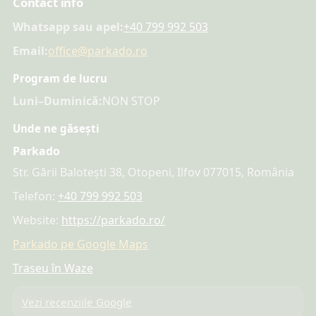
Contact info
Whatsapp sau apel:
+40 799 992 503
Email:
office@parkado.ro
Program de lucru
Luni–Duminică:
NON STOP
Unde ne găsești
Parkado
Str. Gării Balotești 38, Otopeni, Ilfov 077015, România
Telefon:
+40 799 992 503
Website:
https://parkado.ro/
Parkado pe Google Maps
Traseu în Waze
Vezi recenziile Google