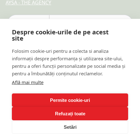
AYSA - THE AGENCY
Despre cookie-urile de pe acest
site
Folosim cookie-uri pentru a colecta si analiza
informații despre performanța și utilizarea site-ului,
pentru a oferi funcții personalizate pe social media și
pentru a îmbunătăți conținutul reclamelor.
Află mai multe
Plăți online sigure
Permite cookie-uri
Refuzați toate
© 2026 TTR REAL ESTATE DEVELOPMENT & PROMOTION
Setări
SRL · Toate drepturile rezervate