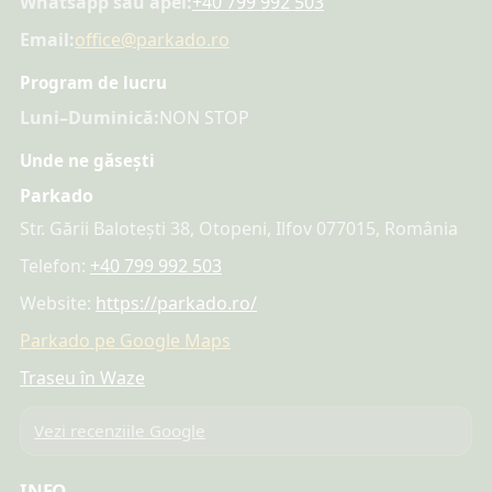
Whatsapp sau apel:
+40 799 992 503
Email:
office@parkado.ro
Program de lucru
Luni–Duminică:
NON STOP
Unde ne găsești
Parkado
Str. Gării Balotești 38, Otopeni, Ilfov 077015, România
Telefon:
+40 799 992 503
Website:
https://parkado.ro/
Parkado pe Google Maps
Traseu în Waze
Vezi recenziile Google
INFO