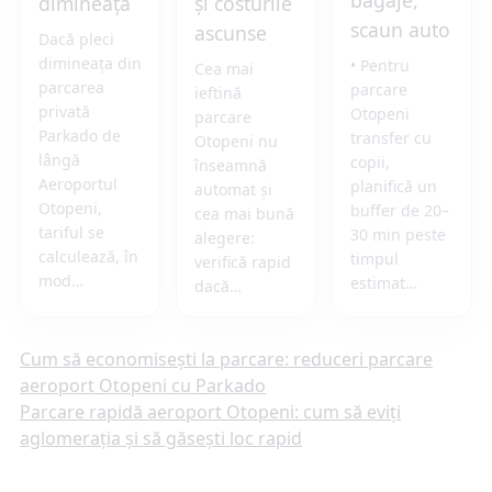
bagaje,
dimineața
și costurile
scaun auto
ascunse
Dacă pleci
dimineața din
• Pentru
Cea mai
parcarea
parcare
ieftină
privată
Otopeni
parcare
Parkado de
transfer cu
Otopeni nu
lângă
copii,
înseamnă
Aeroportul
planifică un
automat și
Otopeni,
buffer de 20–
cea mai bună
tariful se
30 min peste
alegere:
calculează, în
timpul
verifică rapid
mod…
estimat…
dacă…
Navigare
Cum să economisești la parcare: reduceri parcare
aeroport Otopeni cu Parkado
în
Parcare rapidă aeroport Otopeni: cum să eviți
aglomerația și să găsești loc rapid
articole