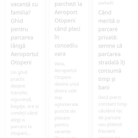
parchezi la
parkad0
vacanță cu
Aeroport
familia?
Când
Otopeni
Ghid
merită o
când pleci
pentru
parcare
în
parcarea
privată:
concediu
lângă
semne că
vara
Aeroportul
parcarea
Otopeni
stradală îți
Vara,
consumă
Aeroportul
Un ghid
Otopeni
timp și
practic
devine unul
despre
bani
dintre cele
transfer,
Dacă pierzi
mai
siguranță,
constant timp
aglomerate
bagaje, ore și
căutând loc
puncte de
condiții când
de parcare
plecare
alegi o
sau plătești
pentru
parcare la
frecvent
vacanțe.
Otopeni…
amenzi ori