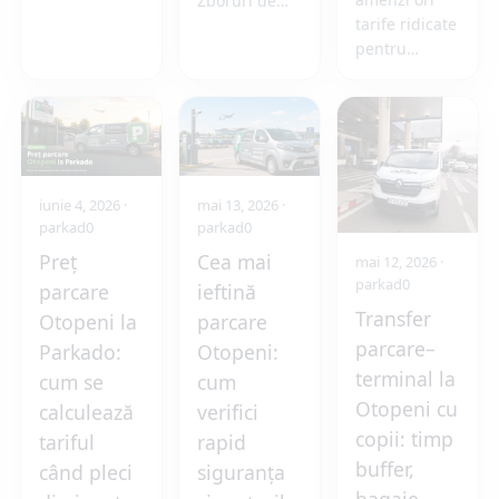
Zboruri de…
tarife ridicate
pentru…
iunie 4, 2026
·
mai 13, 2026
·
parkad0
parkad0
Preț
Cea mai
mai 12, 2026
·
parkad0
parcare
ieftină
Transfer
Otopeni la
parcare
parcare–
Parkado:
Otopeni:
terminal la
cum se
cum
Otopeni cu
calculează
verifici
copii: timp
tariful
rapid
buffer,
când pleci
siguranța