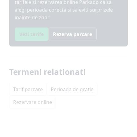
tarifele si rezervarea online Parkado ca sa
alegi perioada corecta si sa eviti surprizele
inainte de zbor.
Vezi tarife
Rezerva parcare
Termeni relationati
Tarif parcare
Perioada de gratie
Rezervare online