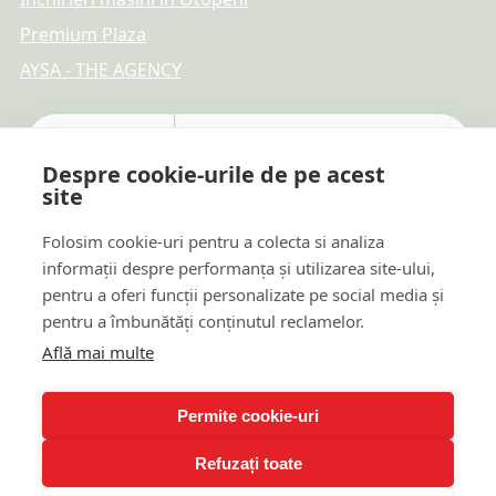
Premium Plaza
AYSA - THE AGENCY
Despre cookie-urile de pe acest
site
Folosim cookie-uri pentru a colecta si analiza
informații despre performanța și utilizarea site-ului,
pentru a oferi funcții personalizate pe social media și
pentru a îmbunătăți conținutul reclamelor.
Află mai multe
Plăți online sigure
Permite cookie-uri
Refuzați toate