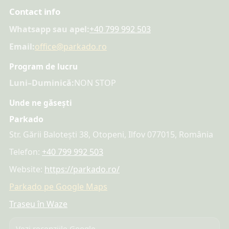
Contact info
Whatsapp sau apel:
+40 799 992 503
Email:
office@parkado.ro
Program de lucru
Luni–Duminică:
NON STOP
Unde ne găsești
Parkado
Str. Gării Balotești 38, Otopeni, Ilfov 077015, România
Telefon:
+40 799 992 503
Website:
https://parkado.ro/
Parkado pe Google Maps
Traseu în Waze
Vezi recenziile Google