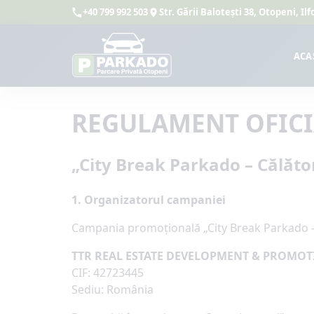
+40 799 992 503
Str. Gării Balotești 38, Otopeni, I
ACA
REGULAMENT OFICI
„City Break Parkado – Călătore
1. Organizatorul campaniei
Campania promoțională „City Break Parkado – C
TTR REAL ESTATE DEVELOPMENT & PROMOTI
CIF: 42723445
Sediu: România