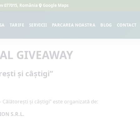
lfov 077015, România
Google Maps
SA
TARIFE
SERVICII
PARCAREA NOASTRA
BLOG
CONTACT
AL GIVEAWAY
ști și câștigi”
ălătorești și câștigi” este organizată de:
ON S.R.L.