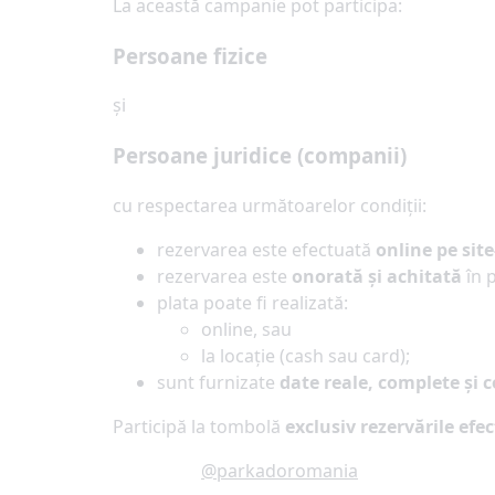
La această campanie pot participa:
Persoane fizice
și
Persoane juridice (companii)
cu respectarea următoarelor condiții:
rezervarea este efectuată
online pe sit
rezervarea este
onorată și achitată
în 
plata poate fi realizată:
online, sau
la locație (cash sau card);
sunt furnizate
date reale, complete și 
Participă la tombolă
exclusiv rezervările efe
@parkadoromania