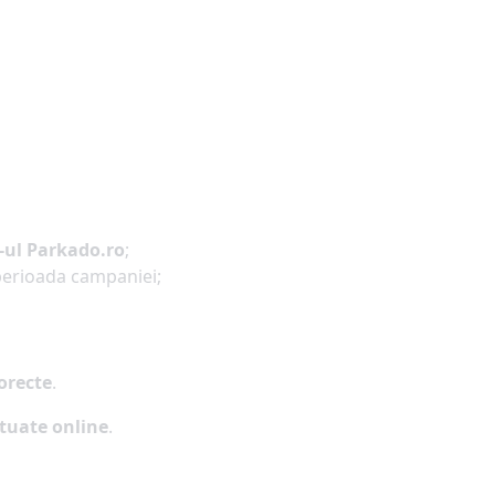
e-ul Parkado.ro
;
perioada campaniei;
corecte
.
ctuate online
.