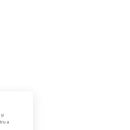
e aceasta.
 și
tru a