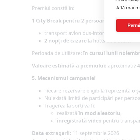
Află mai m
Premiul constă în:
1 City Break pentru 2 persoane
, care include
Permi
transport avion dus-întors către o desti
2 nopți de cazare
la hotel de
3 stele
.
Perioada de utilizare:
în cursul lunii noiembr
Valoare estimată a premiului:
aproximativ
5. Mecanismul campaniei
Fiecare rezervare eligibilă reprezintă
o ș
Nu există limită de participări per perso
Tragerea la sorți va fi:
realizată
în mod aleatoriu
,
înregistrată video
pentru transpar
Data extragerii:
11 septembrie 2026