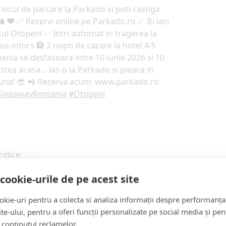
locul de parcare la Parkado si poti castiga
❤️ ✅ Rezervi online pe Parkado.ro ✅ Iti lasi
ul Otopeni ✅ Intri automat in tragerea la
us-intors 🏨 2 nopti de cazare la hotel 4-5
nia se desfasoara intre 10 iunie 2026 si 10
stea acasa… las-o la Parkado si pleaca in
a una! 😎 📲 Rezerva acum: www.parkado.ro
GiveawayRomania
#Otopeni
idice:
cookie-urile de pe acest site
izice
;
au realizat rezervarea în numele companiei sau desemnate d
kie-uri pentru a colecta si analiza informații despre performanța
site-ului, pentru a oferi funcții personalizate pe social media și pen
 conținutul reclamelor.