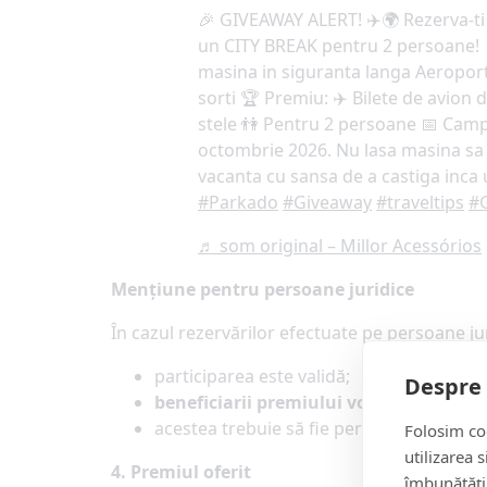
🎉 GIVEAWAY ALERT! ✈️🌍 Rezerva-ti 
un CITY BREAK pentru 2 persoane! 
masina in siguranta langa Aeroport
sorti 🏆 Premiu: ✈️ Bilete de avion d
stele 👫 Pentru 2 persoane 📅 Campa
octombrie 2026. Nu lasa masina sa 
vacanta cu sansa de a castiga inc
#Parkado
#Giveaway
#traveltips
#
♬ som original – Millor Acessórios
Mențiune pentru persoane juridice
În cazul rezervărilor efectuate pe persoane jur
participarea este validă;
Despre 
beneficiarii premiului vor fi persoane f
acestea trebuie să fie persoanele care 
Folosim coo
utilizarea 
4. Premiul oferit
îmbunătăți