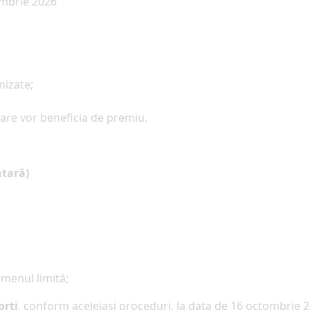
ombrie 2026
nizate;
are vor beneficia de premiu.
ntară)
menul limită;
orți
, conform aceleiași proceduri, la data de 16 octombrie 2