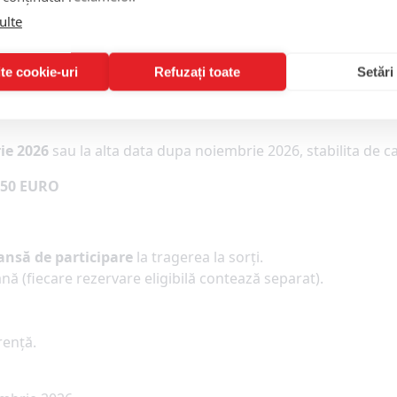
ulte
:
te cookie-uri
Refuzați toate
Setări
nație europeană;
ie 2026
sau la alta data dupa noiembrie 2026, stabilita de c
450 EURO
ansă de participare
la tragerea la sorți.
ană (fiecare rezervare eligibilă contează separat).
ență.