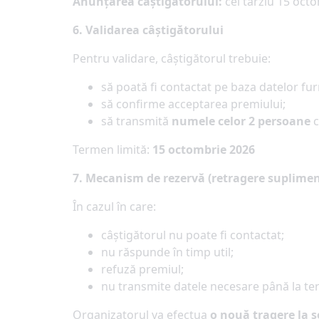
Anunțarea câștigătorului:
cel târziu 15 oct
6. Validarea câștigătorului
Pentru validare, câștigătorul trebuie:
să poată fi contactat pe baza datelor fur
să confirme acceptarea premiului;
să transmită
numele celor 2 persoane
c
Termen limită:
15 octombrie 2026
7. Mecanism de rezervă (retragere suplime
În cazul în care:
câștigătorul nu poate fi contactat;
nu răspunde în timp util;
refuză premiul;
nu transmite datele necesare până la ter
Organizatorul va efectua
o nouă tragere la s