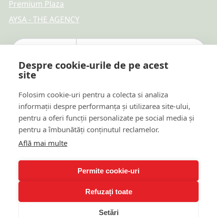
Premium Plaza
AYSA - THE AGENCY
Despre cookie-urile de pe acest
site
Folosim cookie-uri pentru a colecta si analiza
informații despre performanța și utilizarea site-ului,
pentru a oferi funcții personalizate pe social media și
pentru a îmbunătăți conținutul reclamelor.
Află mai multe
Plăți online sigure
Permite cookie-uri
Refuzați toate
© 2026 TTR REAL ESTATE DEVELOPMENT & PROMOTION
Setări