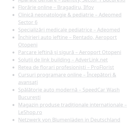
Florărie online – Bragadiru, Ilfov
Clinică neonatologie & pediatrie – Adeomed
Sector 6
Specializări medicale pediatrice – Adeomed
Închirieri auto ieftine – Rentado, Aeroport
Otopeni
Parcare ieftină și sigură – Aeroport Otopeni
Soluții de link building – AdverLink.net
Rețea de florari profesioniști – ProFlorist
Cursuri programare online – Începători &
avansați
Spălătorie auto modernă – SpeedCar Wash
București
Magazin produse tradiționale internaționale –
LeShop.ro
Netzwerk von Blumenläden in Deutschland