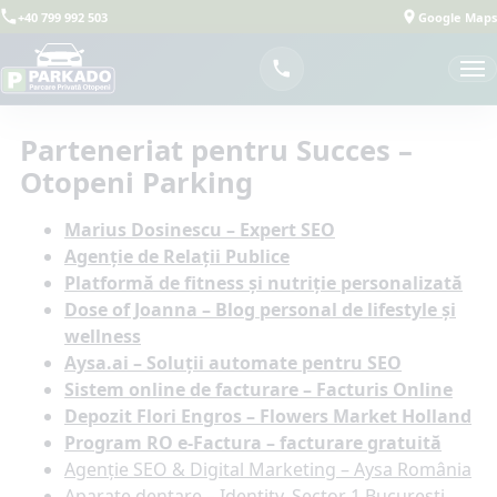
+40 799 992 503
Google Maps
Parteneriat pentru Succes –
Otopeni Parking
Marius Dosinescu – Expert SEO
Agenție de Relații Publice
Platformă de fitness și nutriție personalizată
Dose of Joanna – Blog personal de lifestyle și
wellness
Aysa.ai – Soluții automate pentru SEO
Sistem online de facturare – Facturis Online
Depozit Flori Engros – Flowers Market Holland
Program RO e-Factura – facturare gratuită
Agenție SEO & Digital Marketing – Aysa România
Aparate dentare – Identity, Sector 1 București