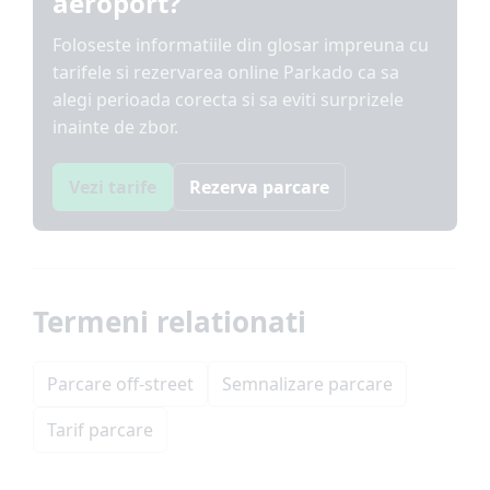
aeroport?
Foloseste informatiile din glosar impreuna cu
tarifele si rezervarea online Parkado ca sa
alegi perioada corecta si sa eviti surprizele
inainte de zbor.
Vezi tarife
Rezerva parcare
Termeni relationati
Parcare off-street
Semnalizare parcare
Tarif parcare