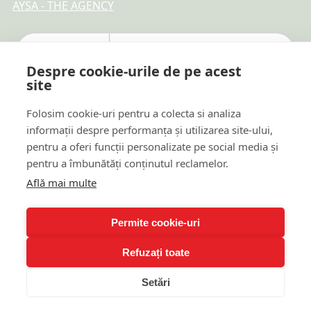
AYSA - THE AGENCY
Despre cookie-urile de pe acest
site
Folosim cookie-uri pentru a colecta si analiza
informații despre performanța și utilizarea site-ului,
pentru a oferi funcții personalizate pe social media și
pentru a îmbunătăți conținutul reclamelor.
Află mai multe
Plăți online sigure
Permite cookie-uri
Refuzați toate
© 2026 TTR REAL ESTATE DEVELOPMENT & PROMOTION
Setări
SRL · Toate drepturile rezervate