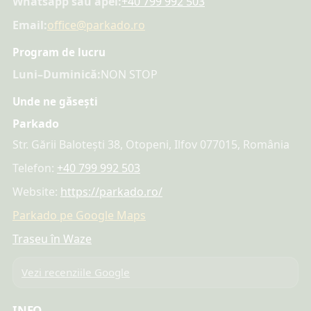
Whatsapp sau apel:
+40 799 992 503
Email:
office@parkado.ro
Program de lucru
Luni–Duminică:
NON STOP
Unde ne găsești
Parkado
Str. Gării Balotești 38, Otopeni, Ilfov 077015, România
Telefon:
+40 799 992 503
Website:
https://parkado.ro/
Parkado pe Google Maps
Traseu în Waze
Vezi recenziile Google
INFO