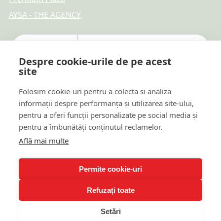
AYSA - THE AGENCY
Despre cookie-urile de pe acest
site
Folosim cookie-uri pentru a colecta si analiza
informații despre performanța și utilizarea site-ului,
pentru a oferi funcții personalizate pe social media și
pentru a îmbunătăți conținutul reclamelor.
Află mai multe
Plăți online sigure
Permite cookie-uri
Refuzați toate
© 2026 TTR REAL ESTATE DEVELOPMENT & PROMOTION
Setări