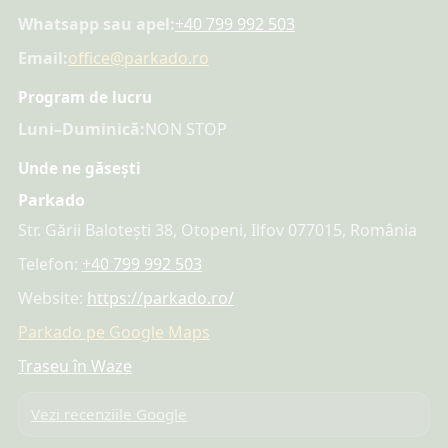
Whatsapp sau apel:
+40 799 992 503
Email:
office@parkado.ro
Program de lucru
Luni–Duminică:
NON STOP
Unde ne găsești
Parkado
Str. Gării Balotești 38, Otopeni, Ilfov 077015, România
Telefon:
+40 799 992 503
Website:
https://parkado.ro/
Parkado pe Google Maps
Traseu în Waze
Vezi recenziile Google